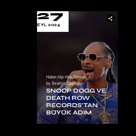
27
EYL 2024
Haber
,
Hip-Hop
,
Timsah
by
İbrahim Dayıoğlu
SNOOP DOGG VE
DEATH ROW
RECORDS’TAN
BÜYÜK ADIM