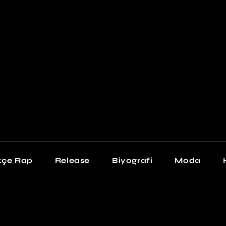
Newschool
Snea
Stil
kçe Rap
Release
Biyografi
Moda
chool
Sneakers
Stil