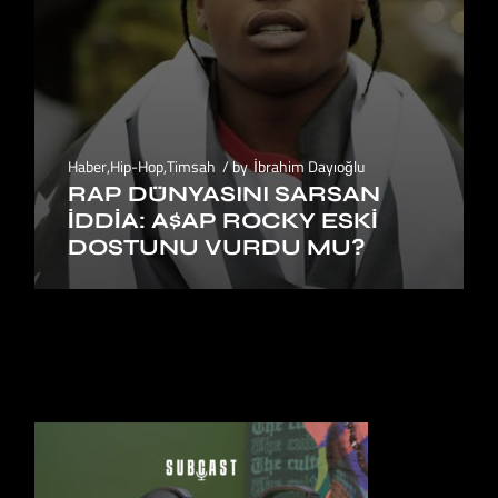
Haber
,
Hip-Hop
,
Timsah
by
İbrahim Dayıoğlu
RAP DÜNYASINI SARSAN
İDDIA: A$AP ROCKY ESKI
DOSTUNU VURDU MU?