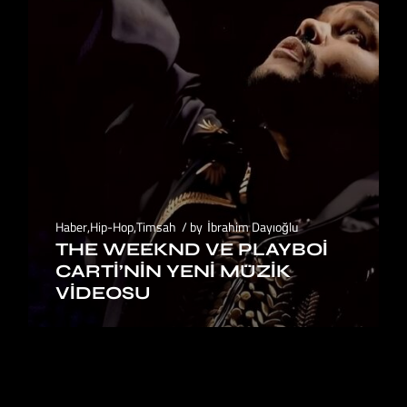
Haber
,
Hip-Hop
,
Timsah
by
İbrahim Dayıoğlu
THE WEEKND VE PLAYBOI
CARTI’NIN YENI MÜZIK
VIDEOSU