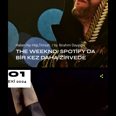
Haber
,
Hip-Hop
,
Timsah
by
İbrahim Dayıoğlu
THE WEEKND: SPOTIFY’DA
BIR KEZ DAHA ZIRVEDE
01
EKI 2024