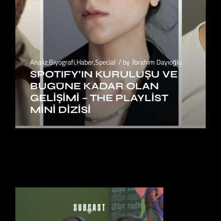
Analiz
,
Biyografi
,
Haber
,
Special
by
İbrahim Dayıoğlu
SPOTIFY’IN KURULUŞU VE
BUGÜNE KADAR OLAN
GELİŞİMİ – THE PLAYLIST
MINI DIZISI