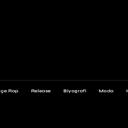
Newschool
Snea
Stil
kçe Rap
Release
Biyografi
Moda
chool
Sneakers
Stil