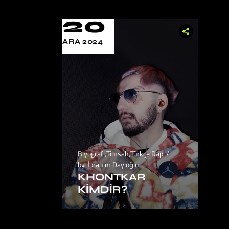
20
ARA 2024
Biyografi
,
Timsah
,
Türkçe Rap
by
İbrahim Dayıoğlu
KHONTKAR
KIMDIR?