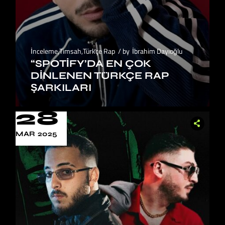
İnceleme
,
Timsah
,
Türkçe Rap
by
İbrahim Dayıoğlu
“SPOTIFY’DA EN ÇOK
DINLENEN TÜRKÇE RAP
ŞARKILARI
28
MAR 2025