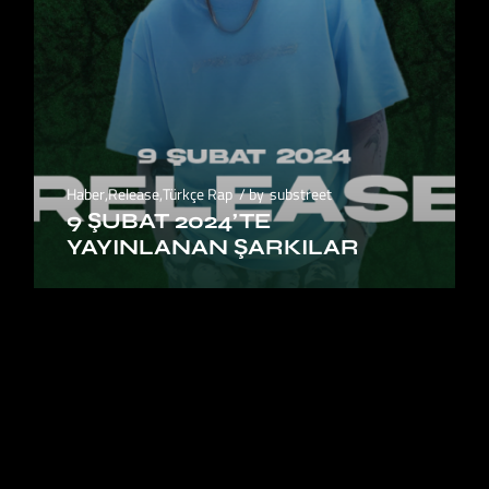
Haber
,
Release
,
Türkçe Rap
by
substreet
9 ŞUBAT 2024’TE
YAYINLANAN ŞARKILAR
1
2