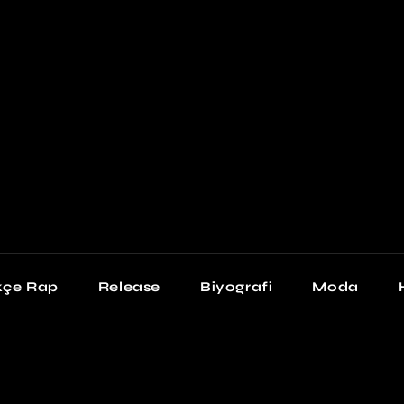
Newschool
Snea
Stil
kçe Rap
Release
Biyografi
Moda
chool
Sneakers
Stil