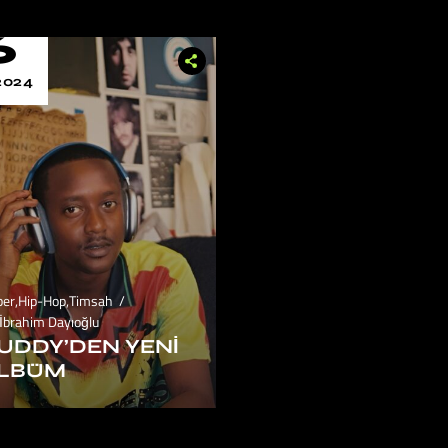
6
2024
ber
,
Hip-Hop
,
Timsah
İbrahim Dayıoğlu
UDDY’DEN YENI
LBÜM