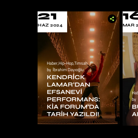
21
1
HAZ 2024
MAR 
Haber
,
Hip-Hop
,
Timsah
by
İbrahim Dayıoğlu
KENDRICK
LAMAR’DAN
EFSANEVI
Ha
PERFORMANS:
by
KIA FORUM’DA
B
TARIH YAZILDI!
A