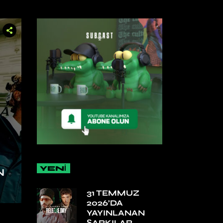
YENİ
N
31 TEMMUZ
2026’DA
YAYINLANAN
ŞARKILAR