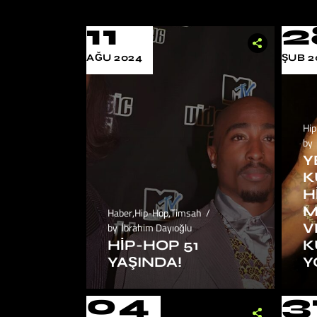
11
2
AĞU 2024
ŞUB 2
Hi
by
Y
K
H
M
Haber
,
Hip-Hop
,
Timsah
V
by
İbrahim Dayıoğlu
HIP-HOP 51
K
YAŞINDA!
Y
04
3