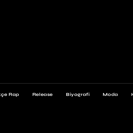
Newschool
Snea
Stil
kçe Rap
Release
Biyografi
Moda
chool
Sneakers
Stil