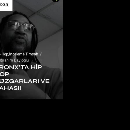
023
p-Hop
,
İnceleme
,
Timsah
İbrahim Dayıoğlu
RONX’TA HIP
OP
ÜZGARLARI VE
AHASI!