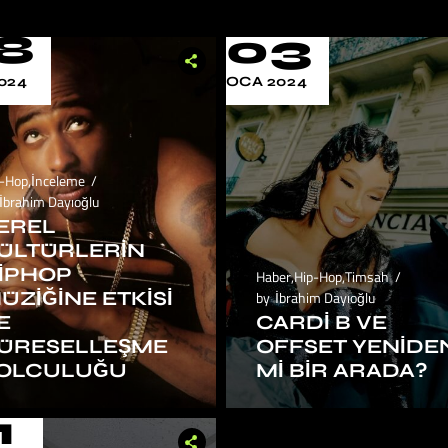
8
03
024
OCA 2024
p-Hop
,
İnceleme
İbrahim Dayıoğlu
EREL
ÜLTÜRLERIN
IPHOP
Haber
,
Hip-Hop
,
Timsah
ÜZIĞINE ETKISI
by
İbrahim Dayıoğlu
E
CARDI B VE
ÜRESELLEŞME
OFFSET YENIDE
OLCULUĞU
MI BIR ARADA?
1