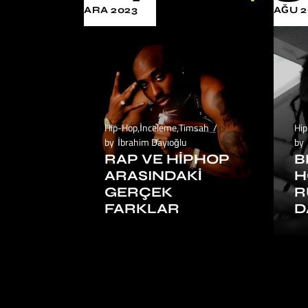
ARA 2023
AĞU 2
Hip-Hop
,
İnceleme
,
Timsah
Hi
by
İbrahim Dayıoğlu
by
RAP VE HIPHOP
B
ARASINDAKI
H
GERÇEK
R
FARKLAR
D