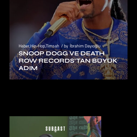
Haber
,
Hip-Hop
,
Timsah
by
İbrahim Dayıoğlu
SNOOP DOGG VE DEATH
ROW RECORDS’TAN BÜYÜK
ADIM