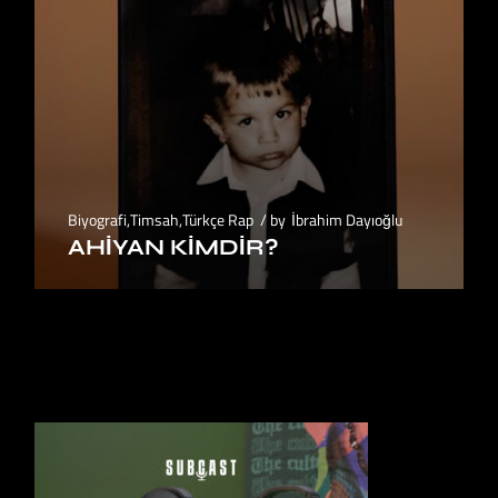
Biyografi
,
Timsah
,
Türkçe Rap
by
İbrahim Dayıoğlu
AHIYAN KIMDIR?