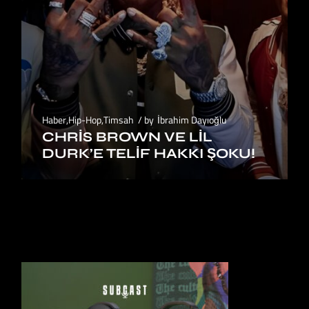
Haber
,
Hip-Hop
,
Timsah
by
İbrahim Dayıoğlu
CHRIS BROWN VE LIL
DURK’E TELIF HAKKI ŞOKU!