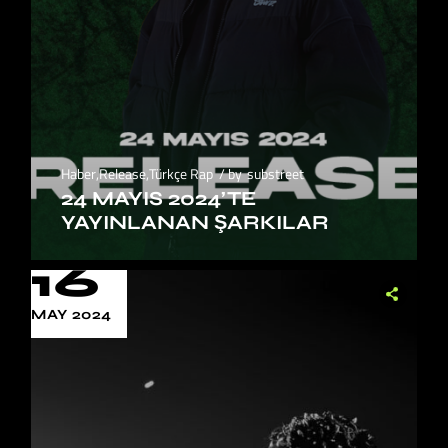
Haber
,
Release
,
Türkçe Rap
by
substreet
24 MAYIS 2024’TE
YAYINLANAN ŞARKILAR
16
MAY 2024