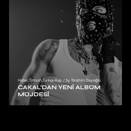
Haber
,
Timsah
,
Türkçe Rap
by
İbrahim Dayıoğlu
CAKAL’DAN YENI ALBÜM
MÜJDESI