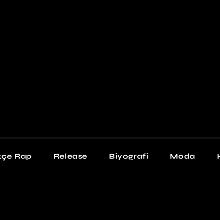
Newschool
Snea
Stil
kçe Rap
Release
Biyografi
Moda
chool
Sneakers
Stil