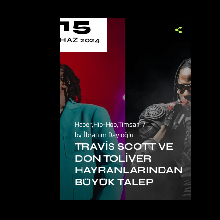
15
HAZ 2024
Haber
,
Hip-Hop
,
Timsah
by
İbrahim Dayıoğlu
TRAVIS SCOTT VE
DON TOLIVER
HAYRANLARINDAN
BÜYÜK TALEP