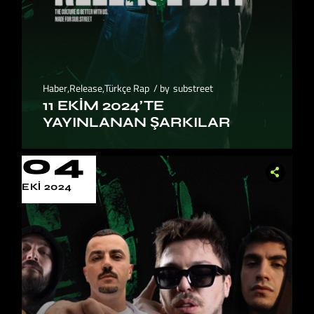
Haber
,
Release
,
Türkçe Rap
by
substreet
11 EKIM 2024’TE
YAYINLANAN ŞARKILAR
04
EKI 2024