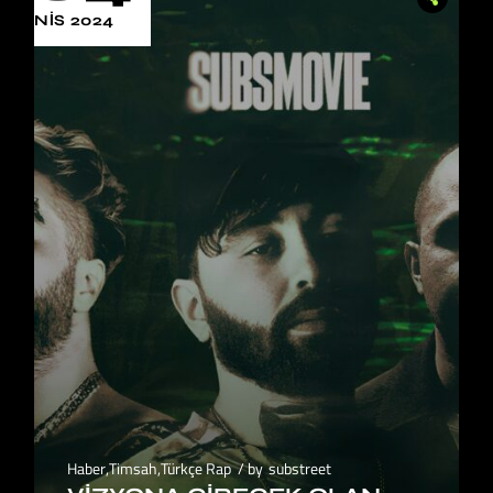
NIS 2024
Haber
,
Timsah
,
Türkçe Rap
by
substreet