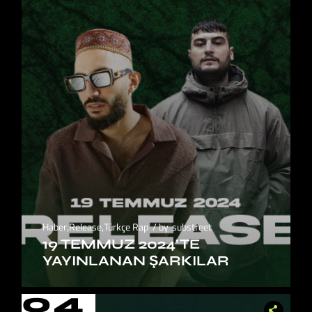
Haber
,
Release
,
Türkçe Rap
by
substreet
19 TEMMUZ 2024’TE
YAYINLANAN ŞARKILAR
04