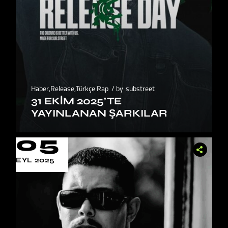
Haber
,
Release
,
Türkçe Rap
by
substreet
31 EKIM 2025’TE
YAYINLANAN ŞARKILAR
05
EYL 2025