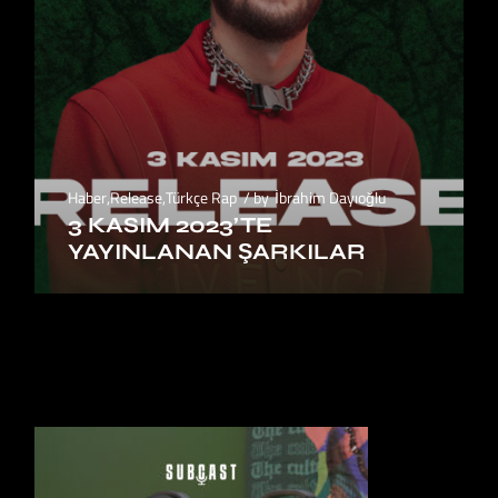
Haber
,
Release
,
Türkçe Rap
by
İbrahim Dayıoğlu
3 KASIM 2023’TE
YAYINLANAN ŞARKILAR