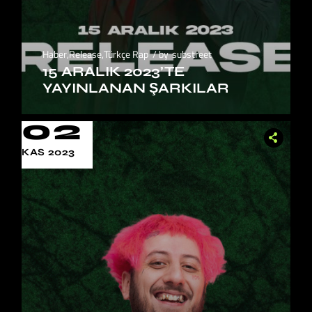
Haber
,
Release
,
Türkçe Rap
by
substreet
15 ARALIK 2023’TE
YAYINLANAN ŞARKILAR
02
KAS 2023