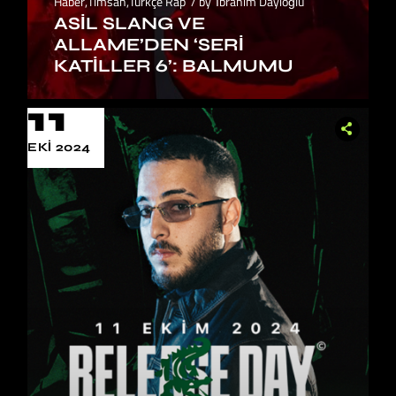
Haber
,
Timsah
,
Türkçe Rap
by
İbrahim Dayıoğlu
ASIL SLANG VE
ALLAME’DEN ‘SERI
KATILLER 6’: BALMUMU
11
EKI 2024