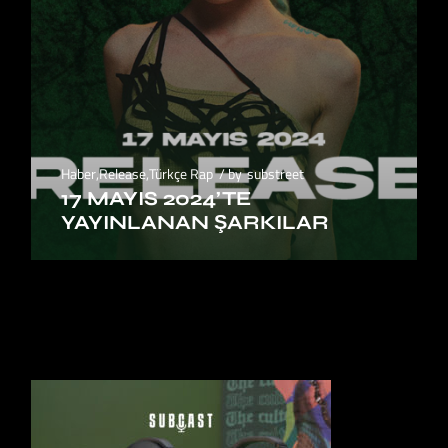
Haber
,
Release
,
Türkçe Rap
by
substreet
17 MAYIS 2024’TE
YAYINLANAN ŞARKILAR