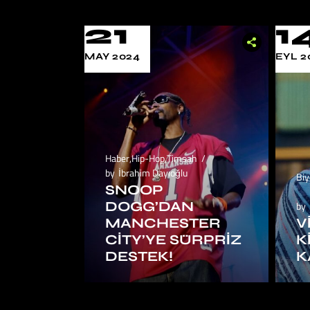
21
1
MAY 2024
EYL 2
Haber
,
Hip-Hop
,
Timsah
by
İbrahim Dayıoğlu
Biy
SNOOP
DOGG’DAN
by
MANCHESTER
V
CITY’YE SÜRPRIZ
K
DESTEK!
K