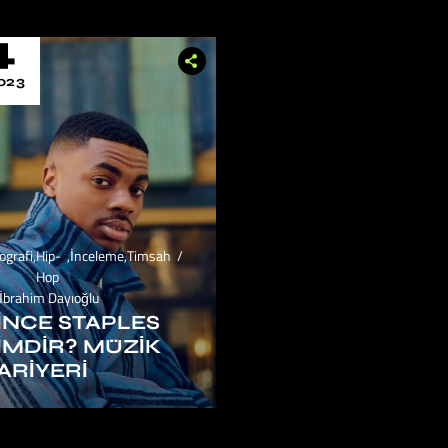
4
023
ografi
,
Hip-
,
İnceleme
,
Timsah
Hop
İbrahim Dayıoğlu
INCE STAPLES
IMDIR? MÜZIK
ARIYERI