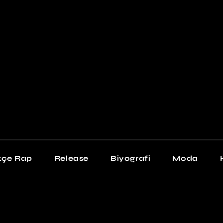
Newschool
Snea
Stil
kçe Rap
Release
Biyografi
Moda
chool
Sneakers
Stil