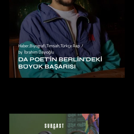
Haber
,
Biyografi
,
Timsah
,
Türkçe Rap
by
İbrahim Dayıoğlu
DA POET’IN BERLIN’DEKI
BÜYÜK BAŞARISI