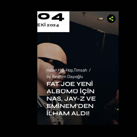
04
EKI 2024
Haber
,
Hip-Hop
,
Timsah
by
İbrahim Dayıoğlu
FAT JOE YENI
ALBÜMÜ İÇIN
NAS, JAY-Z VE
EMINEM’DEN
İLHAM ALDI!