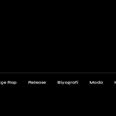
Newschool
Snea
Stil
kçe Rap
Release
Biyografi
Moda
chool
Sneakers
Stil