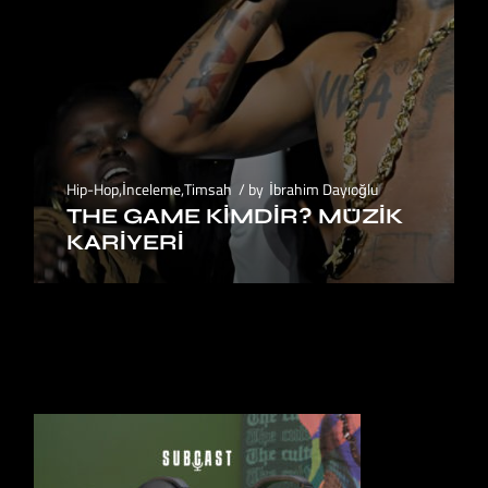
Hip-Hop
,
İnceleme
,
Timsah
by
İbrahim Dayıoğlu
THE GAME KIMDIR? MÜZIK
KARIYERI