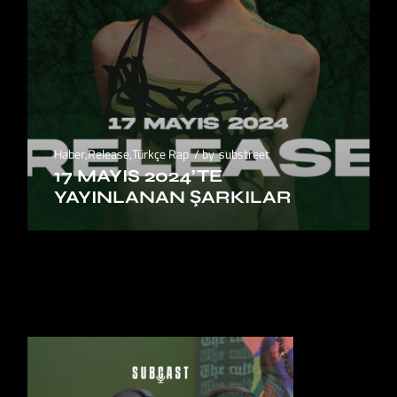
Haber
,
Release
,
Türkçe Rap
by
substreet
17 MAYIS 2024’TE
YAYINLANAN ŞARKILAR