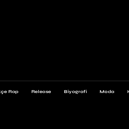
Newschool
Snea
Stil
kçe Rap
Release
Biyografi
Moda
chool
Sneakers
Stil