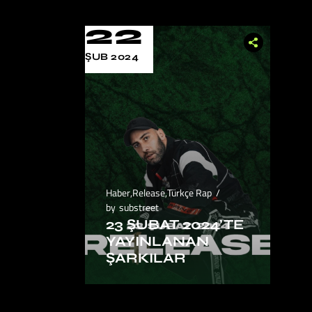
22
ŞUB 2024
Haber
,
Release
,
Türkçe Rap
by
substreet
23 ŞUBAT 2024’TE
YAYINLANAN
ŞARKILAR