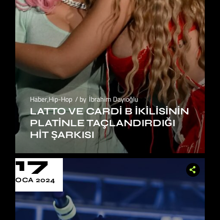
Haber
,
Hip-Hop
by
İbrahim Dayıoğlu
LATTO VE CARDI B İKILISININ
PLATINLE TAÇLANDIRDIĞI
HIT ŞARKISI
17
OCA 2024