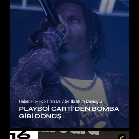
Haber
,
Hip-Hop
,
Timsah
by
İbrahim Dayıoğlu
PLAYBOI CARTI’DEN BOMBA
GIBI DÖNÜŞ
16