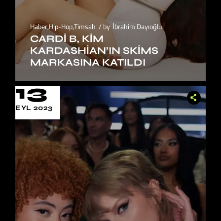
Haber
,
Hip-Hop
,
Timsah
by
İbrahim Dayıoğlu
CARDI B, KIM
KARDASHIAN’IN SKIMS
MARKASINA KATILDI
13
EYL 2023