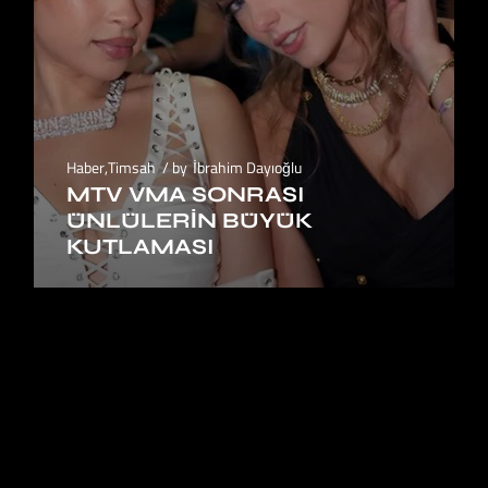
Haber
,
Timsah
by
İbrahim Dayıoğlu
MTV VMA SONRASI
ÜNLÜLERIN BÜYÜK
KUTLAMASI
1
2