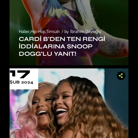
Haber
,
Hip-Hop
,
Timsah
by
İbrahim Dayıoğlu
CARDI B’DEN TEN RENGI
İDDIALARINA SNOOP
DOGG’LU YANIT!
17
ŞUB 2024