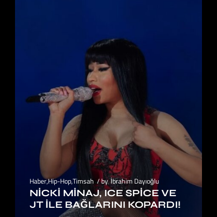
Haber
,
Hip-Hop
,
Timsah
by
İbrahim Dayıoğlu
NICKI MINAJ, ICE SPICE VE
JT ILE BAĞLARINI KOPARDI!