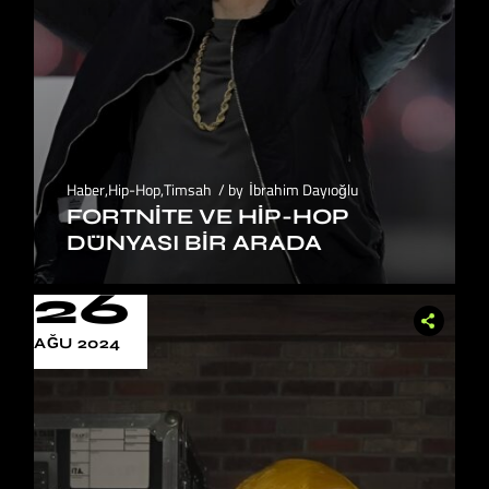
Haber
,
Hip-Hop
,
Timsah
by
İbrahim Dayıoğlu
FORTNITE VE HIP-HOP
DÜNYASI BIR ARADA
26
AĞU 2024