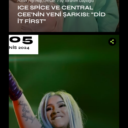
Haber
,
Hip-Hop
,
Timsah
by
İbrahim Dayıoğlu
ICE SPICE VE CENTRAL
CEE’NIN YENI ŞARKISI: “DID
IT FIRST”
05
NIS 2024