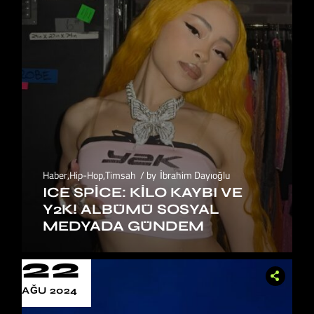
Haber
,
Hip-Hop
,
Timsah
by
İbrahim Dayıoğlu
ICE SPICE: KILO KAYBI VE
Y2K! ALBÜMÜ SOSYAL
MEDYADA GÜNDEM
22
AĞU 2024