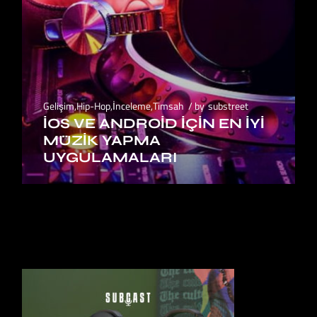
Gelişim
,
Hip-Hop
,
İnceleme
,
Timsah
by
substreet
IOS VE ANDROID IÇIN EN İYI
MÜZIK YAPMA
UYGULAMALARI