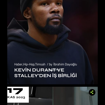
Haber
,
Hip-Hop
,
Timsah
by
İbrahim Dayıoğlu
KEVIN DURANT VE
STALLEY’DEN İŞ BIRLIĞI
17
KAS 2023