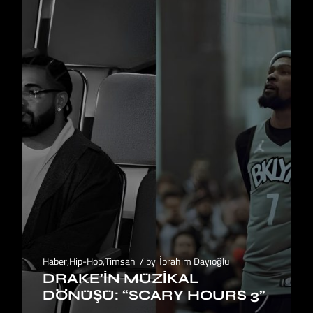
Haber
,
Hip-Hop
,
Timsah
by
İbrahim Dayıoğlu
DRAKE’IN MÜZIKAL
DÖNÜŞÜ: “SCARY HOURS 3”