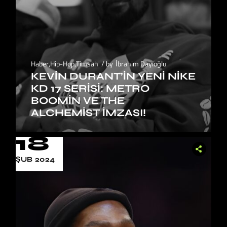
Haber
,
Hip-Hop
,
Timsah
by
İbrahim Dayıoğlu
KEVIN DURANT’IN YENI NIKE
KD 17 SERISI: METRO
BOOMIN VE THE
ALCHEMIST İMZASI!
18
ŞUB 2024