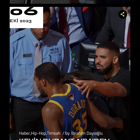
06
EKI 2023
Haber
,
Hip-Hop
,
Timsah
by
İbrahim Dayıoğlu