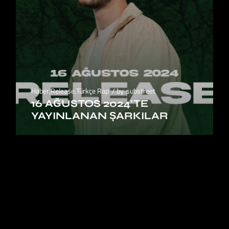
Haber
,
Release
,
Türkçe Rap
by
substreet
16 AĞUSTOS 2024’TE
YAYINLANAN ŞARKILAR
1
2