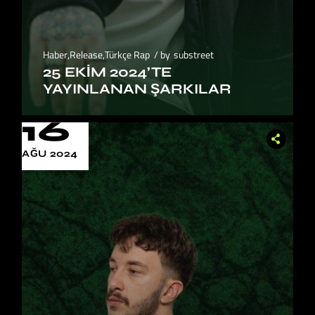
Haber
,
Release
,
Türkçe Rap
by
substreet
25 EKIM 2024’TE
YAYINLANAN ŞARKILAR
16
AĞU 2024