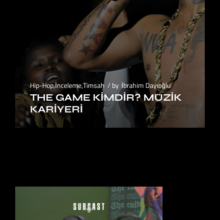
Hip-Hop
,
İnceleme
,
Timsah
by
İbrahim Dayıoğlu
THE GAME KIMDIR? MÜZIK
KARIYERI