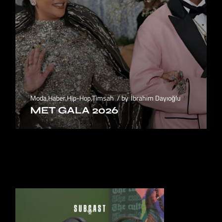
Moda
,
Haber
,
Hip-Hop
,
Timsah
by
İbrahim Dayıoğlu
MET GALA 2026