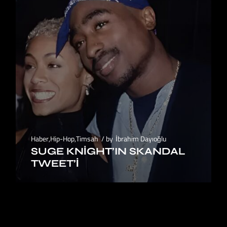
Haber
,
Hip-Hop
,
Timsah
by
İbrahim Dayıoğlu
SUGE KNIGHT’IN SKANDAL
TWEET’I