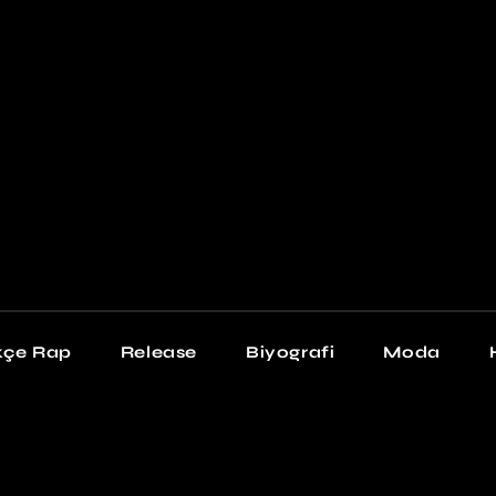
Newschool
Snea
Stil
kçe Rap
Release
Biyografi
Moda
chool
Sneakers
Stil