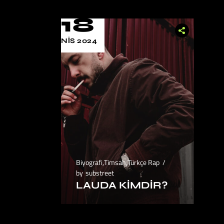
18
NIS 2024
Biyografi
,
Timsah
,
Türkçe Rap
by
substreet
LAUDA KIMDIR?