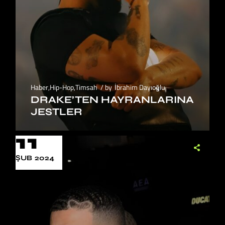
Haber
,
Hip-Hop
,
Timsah
by
İbrahim Dayıoğlu
DRAKE’TEN HAYRANLARINA
JESTLER
11
ŞUB 2024