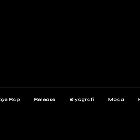
Newschool
Snea
Stil
kçe Rap
Release
Biyografi
Moda
chool
Sneakers
Stil