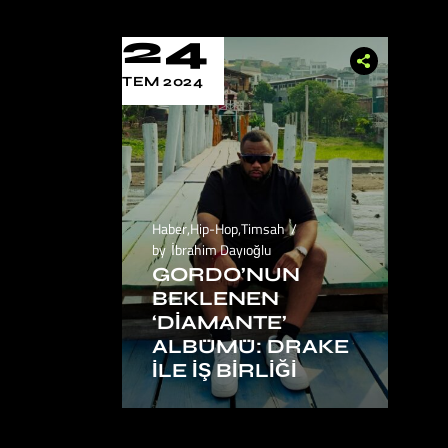
24
TEM 2024
Haber
,
Hip-Hop
,
Timsah
by
İbrahim Dayıoğlu
GORDO’NUN
BEKLENEN
‘DIAMANTE’
ALBÜMÜ: DRAKE
ILE İŞ BIRLIĞI