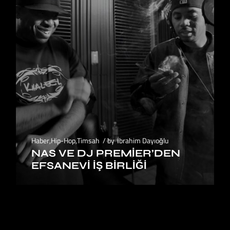
Haber
,
Hip-Hop
,
Timsah
by
İbrahim Dayıoğlu
NAS VE DJ PREMIER’DEN
EFSANEVI İŞ BIRLIĞI