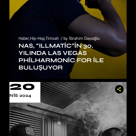
Haber
,
Hip-Hop
,
Timsah
by
İbrahim Dayıoğlu
NAS, “ILLMATIC”IN 30.
YILINDA LAS VEGAS
PHILHARMONIC FOR ILE
BULUŞUYOR
20
NIS 2024