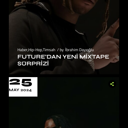
Haber
,
Hip-Hop
,
Timsah
by
İbrahim Dayıoğlu
FUTURE’DAN YENI MIXTAPE
SÜRPRIZI
25
MAY 2024