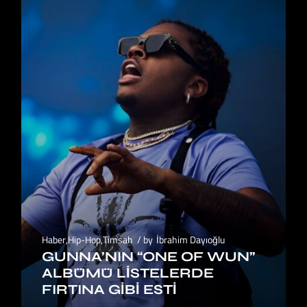
Haber
,
Hip-Hop
,
Timsah
by
İbrahim Dayıoğlu
GUNNA’NIN “ONE OF WUN”
ALBÜMÜ LISTELERDE
FIRTINA GIBI ESTI