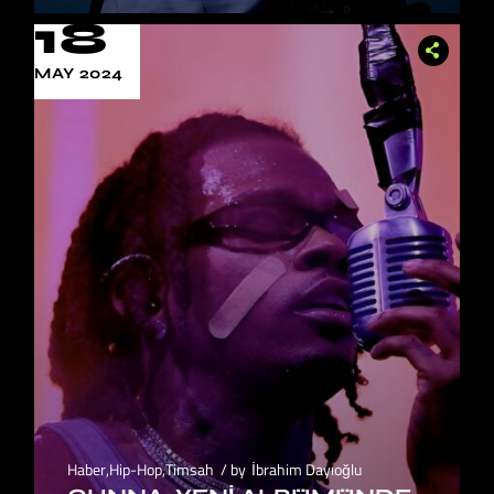
18
MAY 2024
Haber
,
Hip-Hop
,
Timsah
by
İbrahim Dayıoğlu