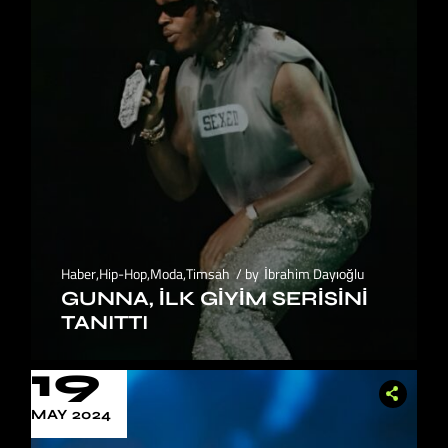
Haber
,
Hip-Hop
,
Moda
,
Timsah
by
İbrahim Dayıoğlu
GUNNA, İLK GIYIM SERISINI
TANITTI
19
MAY 2024