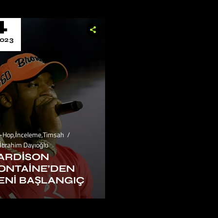
4
023
p-Hop
,
İnceleme
,
Timsah
İbrahim Dayıoğlu
ARDISON
ONTAINE’DEN
ENI BAŞLANGIÇ