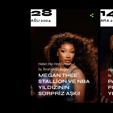
28
1
AĞU 2024
ARA 2
Haber
,
Hip-Hop
,
Timsah
by
İbrahim Dayıoğlu
Hi
MEGAN THEE
by
STALLION VE NBA
P
YILDIZININ
F
SÜRPRIZ AŞKI!
Y