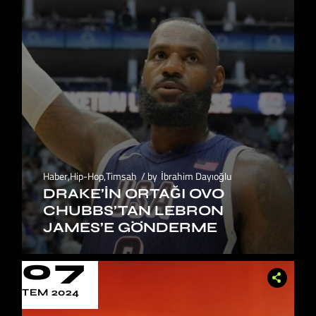
Haber
,
Hip-Hop
,
Timsah
by
İbrahim Dayıoğlu
DRAKE’IN ORTAĞI OVO
CHUBBS’TAN LEBRON
JAMES’E GÖNDERME
07
TEM 2024