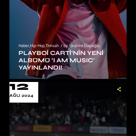
Haber
,
Hip-Hop
,
Timsah
by
İbrahim Dayıoğlu
PLAYBOI CARTI’NIN YENI
ALBÜMÜ ‘I AM MUSIC’
YAYINLANDI!
12
AĞU 2024