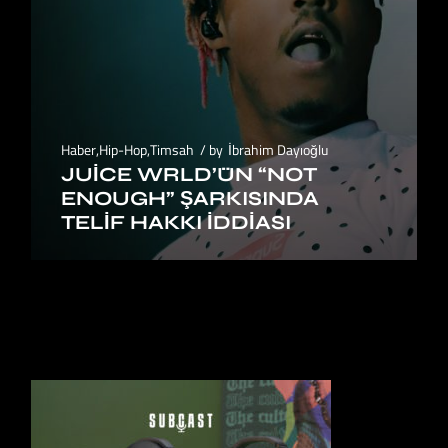
Haber
,
Hip-Hop
,
Timsah
by
İbrahim Dayıoğlu
JUICE WRLD’ÜN “NOT
ENOUGH” ŞARKISINDA
TELIF HAKKI İDDIASI