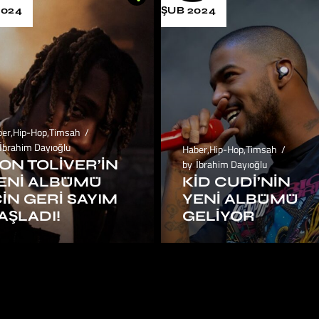
2024
ŞUB 2024
ber
,
Hip-Hop
,
Timsah
İbrahim Dayıoğlu
Haber
,
Hip-Hop
,
Timsah
ON TOLIVER’IN
by
İbrahim Dayıoğlu
ENI ALBÜMÜ
KID CUDI’NIN
ÇIN GERI SAYIM
YENI ALBÜMÜ
AŞLADI!
GELIYOR