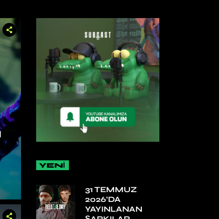
N
YENİ
31 TEMMUZ
2026’DA
YAYINLANAN
ŞARKILAR