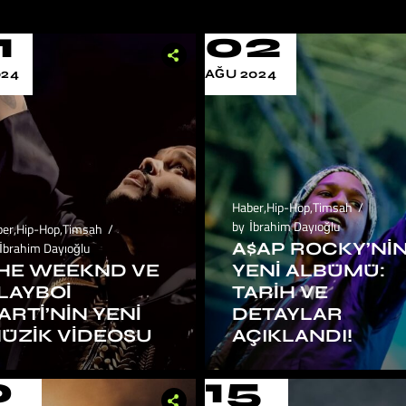
1
02
024
AĞU 2024
Haber
,
Hip-Hop
,
Timsah
by
İbrahim Dayıoğlu
ber
,
Hip-Hop
,
Timsah
A$AP ROCKY’NI
İbrahim Dayıoğlu
HE WEEKND VE
YENI ALBÜMÜ:
LAYBOI
TARIH VE
ARTI’NIN YENI
DETAYLAR
ÜZIK VIDEOSU
AÇIKLANDI!
0
15