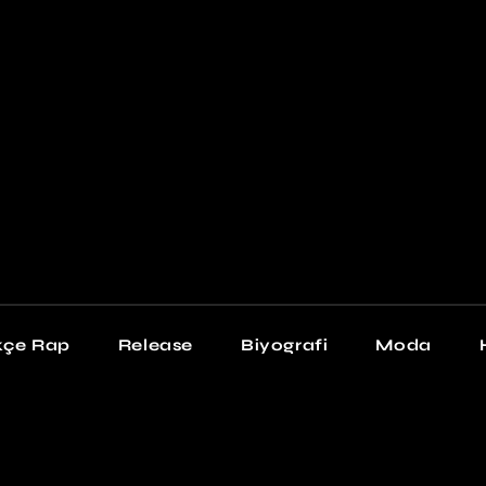
Newschool
Snea
Stil
kçe Rap
Release
Biyografi
Moda
chool
Sneakers
Stil