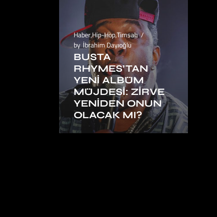
Haber
,
Hip-Hop
,
Timsah
by
İbrahim Dayıoğlu
BUSTA
RHYMES’TAN
YENI ALBÜM
MÜJDESI: ZIRVE
YENIDEN ONUN
OLACAK MI?