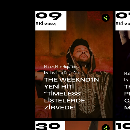
09
0
EKI 2024
EKI 2
Haber
,
Hip-Hop
,
Timsah
by
İbrahim Dayıoğlu
Ha
THE WEEKND’IN
by
YENI HITI
T
“TIMELESS”
P
LISTELERDE
C
ZIRVEDE!
M
30
1