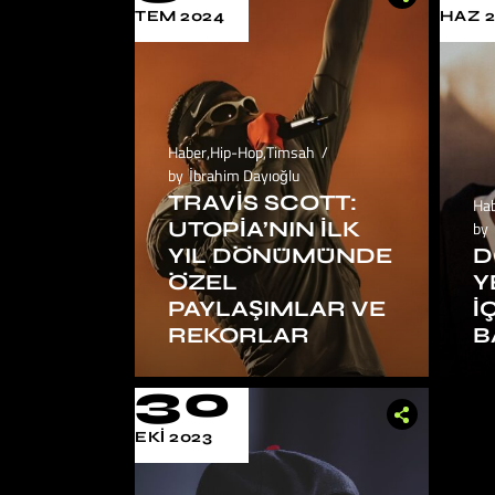
TEM 2024
HAZ 
Haber
,
Hip-Hop
,
Timsah
by
İbrahim Dayıoğlu
TRAVIS SCOTT:
Ha
UTOPIA’NIN İLK
by
YIL DÖNÜMÜNDE
D
ÖZEL
Y
PAYLAŞIMLAR VE
İ
REKORLAR
B
30
EKI 2023