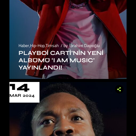
Haber
,
Hip-Hop
,
Timsah
by
İbrahim Dayıoğlu
PLAYBOI CARTI’NIN YENI
ALBÜMÜ ‘I AM MUSIC’
YAYINLANDI!
14
MAR 2024