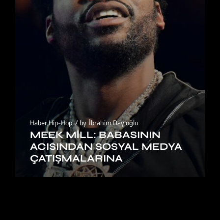
Haber
,
Hip-Hop
by
İbrahim Dayıoğlu
MEEK MILL: BABASININ
ACISINDAN SOSYAL MEDYA
ÇATIŞMALARINA