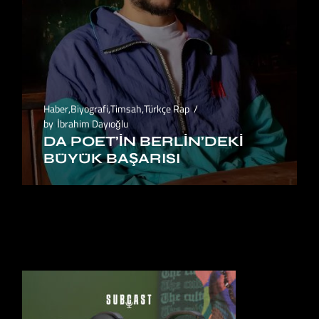
Haber
,
Biyografi
,
Timsah
,
Türkçe Rap
by
İbrahim Dayıoğlu
DA POET’IN BERLIN’DEKI
BÜYÜK BAŞARISI