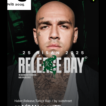
NIS 2025
Haber
,
Release
,
Türkçe Rap
by
substreet