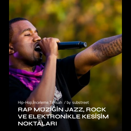
Hip-Hop
,
İnceleme
,
Timsah
by
substreet
RAP MÜZIĞIN JAZZ, ROCK
VE ELEKTRONIKLE KESIŞIM
NOKTALARI