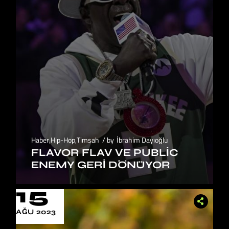
Haber
,
Hip-Hop
,
Timsah
by
İbrahim Dayıoğlu
FLAVOR FLAV VE PUBLIC
ENEMY GERI DÖNÜYOR
15
AĞU 2023