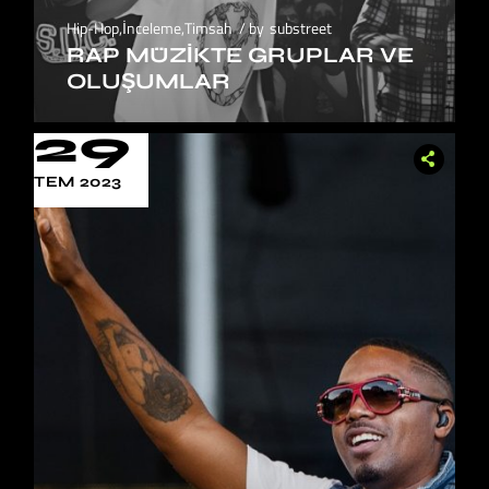
Hip-Hop
,
İnceleme
,
Timsah
by
substreet
RAP MÜZIKTE GRUPLAR VE
OLUŞUMLAR
29
TEM 2023