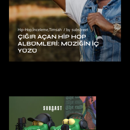
Hip-Hop
,
İnceleme
,
Timsah
by
substreet
ÇIĞIR AÇAN HIP HOP
ALBÜMLERI: MÜZIĞIN İÇ
YÜZÜ