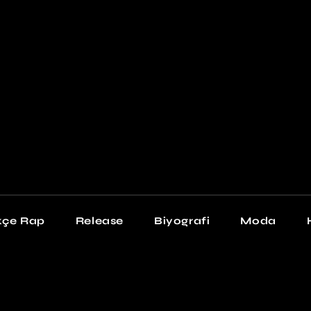
Newschool
Snea
Stil
kçe Rap
Release
Biyografi
Moda
chool
Sneakers
Stil