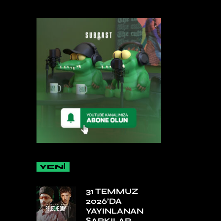
YENİ
31 TEMMUZ
2026’DA
YAYINLANAN
ŞARKILAR