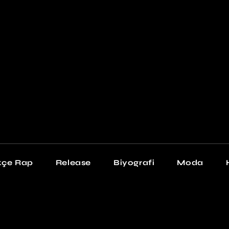
Newschool
Snea
Stil
kçe Rap
Release
Biyografi
Moda
chool
Sneakers
Stil