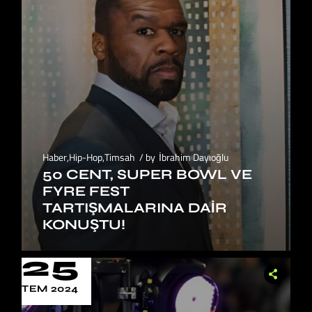
Haber
,
Hip-Hop
,
Timsah
by
İbrahim Dayıoğlu
50 CENT, SUPER BOWL VE
FYRE FEST
TARTIŞMALARINA DAIR
KONUŞTU!
25
TEM 2024