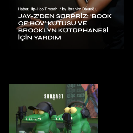
Haber
,
Hip-Hop
,
Timsah
by
İbrahim Dayıoğlu
JAY-Z’DEN SÜRPRIZ: ‘BOOK
OF HOV’ KUTUSU VE
BROOKLYN KÜTÜPHANESI
İÇIN YARDIM