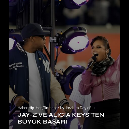
Haber
,
Hip-Hop
,
Timsah
by
İbrahim Dayıoğlu
JAY-Z VE ALICIA KEYS’TEN
BÜYÜK BAŞARI