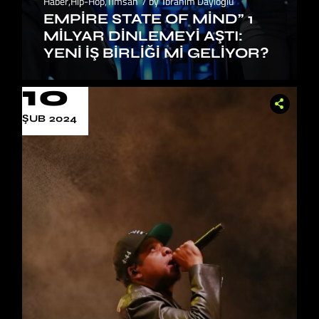
Haber
,
Hip-Hop
,
Timsah
by
İbrahim Dayıoğlu
EMPIRE STATE OF MIND” 1
MILYAR DINLEMEYI AŞTI:
YENI İŞ BIRLIĞI MI GELIYOR?
10
ŞUB 2024