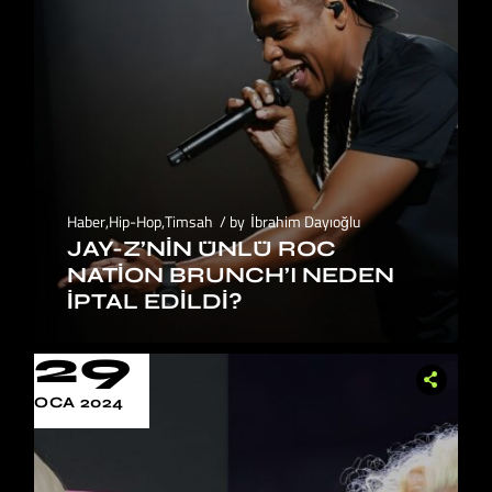
Haber
,
Hip-Hop
,
Timsah
by
İbrahim Dayıoğlu
JAY-Z’NIN ÜNLÜ ROC
NATION BRUNCH’I NEDEN
İPTAL EDILDI?
29
OCA 2024