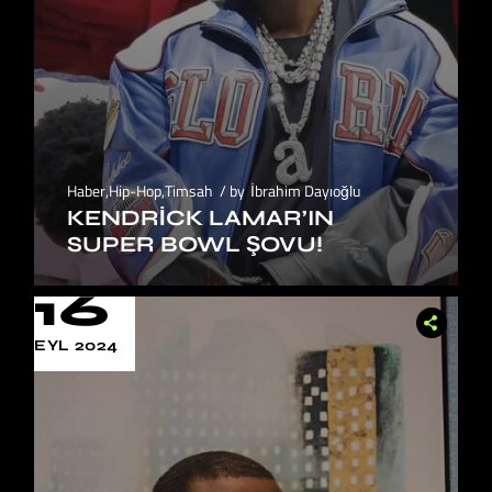
Haber
,
Hip-Hop
,
Timsah
by
İbrahim Dayıoğlu
KENDRICK LAMAR’IN
SUPER BOWL ŞOVU!
16
EYL 2024