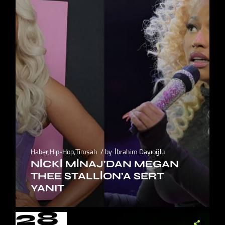
Haber
,
Hip-Hop
,
Timsah
by
İbrahim Dayıoğlu
NICKI MINAJ’DAN MEGAN
THEE STALLION’A SERT
YANIT
28