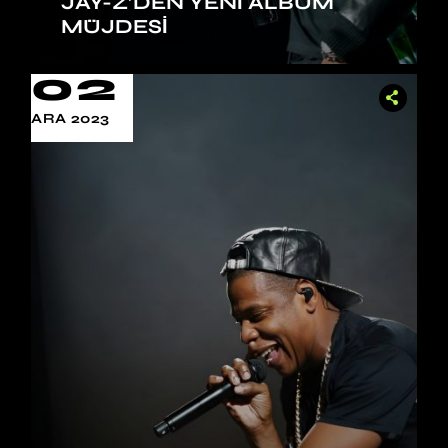
JAY-Z’DEN YENI ALBÜM
MÜJDESI
02
ARA 2023