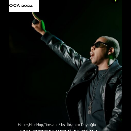
OCA 2024
Haber
,
Hip-Hop
,
Timsah
by
İbrahim Dayıoğlu