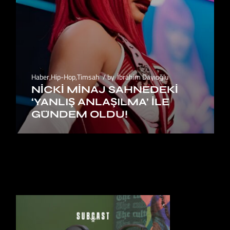
Haber
,
Hip-Hop
,
Timsah
by
İbrahim Dayıoğlu
NICKI MINAJ SAHNEDEKI
‘YANLIŞ ANLAŞILMA’ ILE
GÜNDEM OLDU!