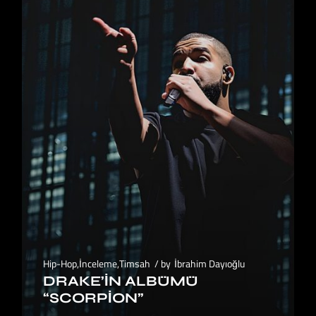
Hip-Hop
,
İnceleme
,
Timsah
by
İbrahim Dayıoğlu
DRAKE’IN ALBÜMÜ
“SCORPION”