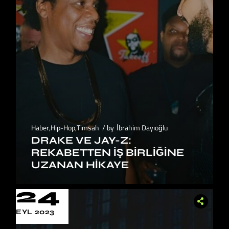
Haber
,
Hip-Hop
,
Timsah
by
İbrahim Dayıoğlu
DRAKE VE JAY-Z:
REKABETTEN İŞ BIRLIĞINE
UZANAN HIKAYE
24
EYL 2023