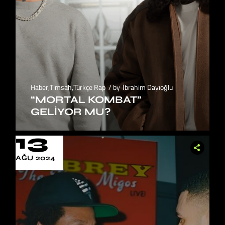
Haber
,
Timsah
,
Türkçe Rap
by
İbrahim Dayıoğlu
“MORTAL KOMBAT”
GELIYOR MU?
13
AĞU 2024