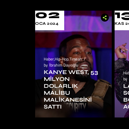
02
1
OCA 2024
KAS 2
Haber
,
Hip-Hop
,
Timsah
by
İbrahim Dayıoğlu
KANYE WEST, 53
Ha
MILYON
by
DOLARLIK
L
MALIBU
S
MALIKANESINI
B
SATTI
A