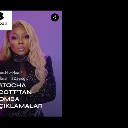
3
023
ber
,
Hip-Hop
İbrahim Dayıoğlu
ATOCHA
COTT’TAN
OMBA
ÇIKLAMALAR