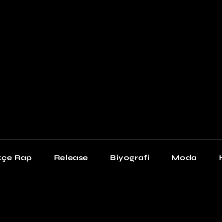
Newschool
Snea
Stil
kçe Rap
Release
Biyografi
Moda
chool
Sneakers
Stil