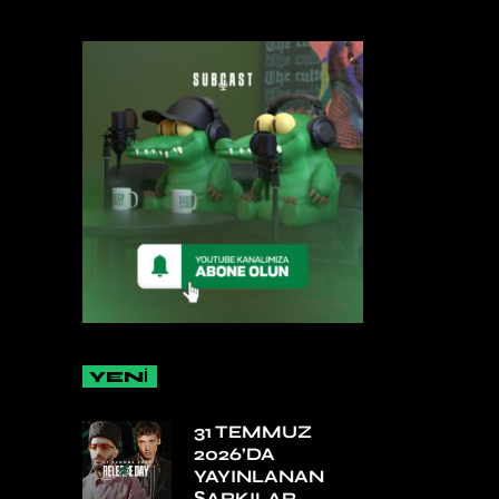
YENİ
31 TEMMUZ
2026’DA
YAYINLANAN
ŞARKILAR