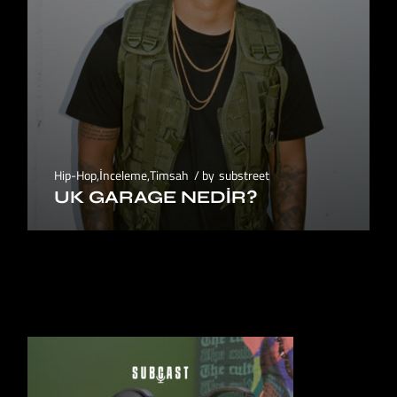
Hip-Hop
,
İnceleme
,
Timsah
by
substreet
UK GARAGE NEDIR?