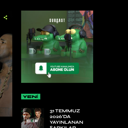
YENİ
31 TEMMUZ
2026’DA
YAYINLANAN
ŞARKILAR