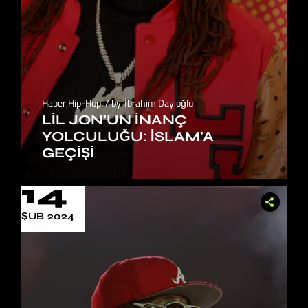
Haber
,
Hip-Hop
by
İbrahim Dayıoğlu
LIL JON’UN İNANÇ
YOLCULUĞU: İSLAM’A
GEÇIŞI
14
ŞUB 2024