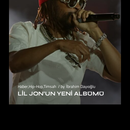
Haber
,
Hip-Hop
,
Timsah
by
İbrahim Dayıoğlu
LIL JON’UN YENI ALBÜMÜ